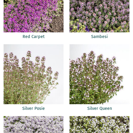
Red Carpet
Sambesi
Silver Posie
Silver Queen