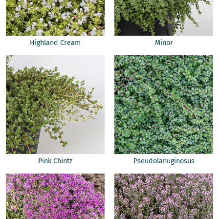
Highland Cream
Minor
Pink Chintz
Pseudolanuginosus