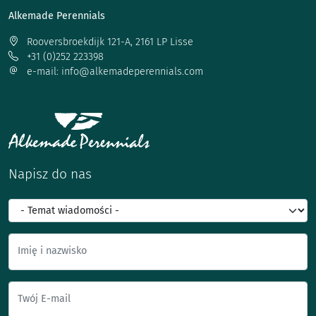
Alkemade Perennials
Rooversbroekdijk 121-A, 2161 LP Lisse
+31 (0)252 223398
e-mail: info@alkemadeperennials.com
Napisz do nas
Imię i nazwisko
Twój E-mail