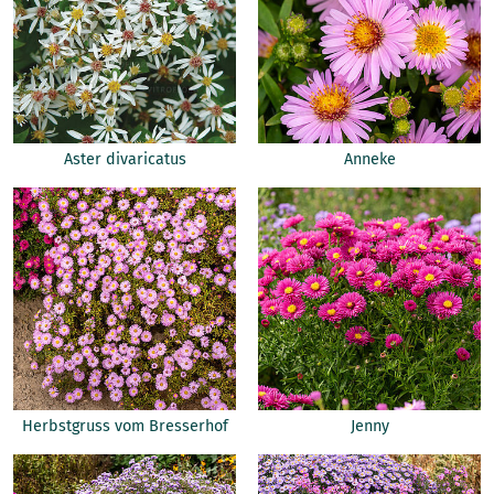
Aster divaricatus
Anneke
Herbstgruss vom Bresserhof
Jenny