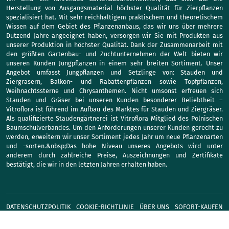
Herstellung von Ausgangsmaterial höchster Qualität für Zierpflanzen
spezialisiert hat. Mit sehr reichhaltigem praktischem und theoretischem
Wissen auf dem Gebiet des Pflanzenanbaus, das wir uns über mehrere
Dutzend Jahre angeeignet haben, versorgen wir Sie mit Produkten aus
unserer Produktion in höchster Qualität. Dank der Zusammenarbeit mit
den größten Gartenbau- und Zuchtunternehmen der Welt bieten wir
unseren Kunden Jungpflanzen in einem sehr breiten Sortiment. Unser
Angebot umfasst Jungpflanzen und Setzlinge von: Stauden und
Ziergräsern, Balkon- und Rabattenpflanzen sowie Topfpflanzen,
Weihnachtssterne und Chrysanthemen. Nicht umsonst erfreuen sich
Stauden und Gräser bei unseren Kunden besonderer Beliebtheit –
Vitroflora ist führend im Aufbau des Marktes für Stauden und Ziergräser.
Als qualifizierte Staudengärtnerei ist Vitroflora Mitglied des Polnischen
Baumschulverbandes. Um den Anforderungen unserer Kunden gerecht zu
werden, erweitern wir unser Sortiment jedes Jahr um neue Pflanzenarten
und -sorten.&nbsp;Das hohe Niveau unseres Angebots wird unter
anderem durch zahlreiche Preise, Auszeichnungen und Zertifikate
bestätigt, die wir in den letzten Jahren erhalten haben.
DATENSCHUTZPOLITIK
COOKIE-RICHTLINIE
ÜBER UNS
SOFORT-KAUFEN
KONTAKT