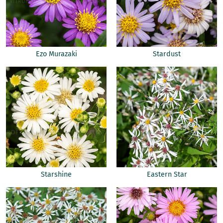
Ezo Murazaki
Stardust
Starshine
Eastern Star