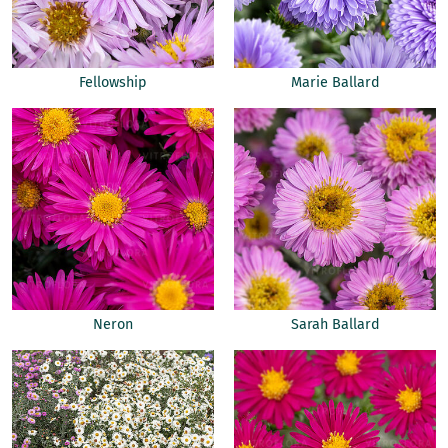
Fellowship
Marie Ballard
Neron
Sarah Ballard