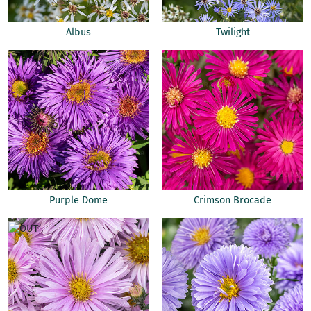
Albus
Twilight
Purple Dome
Crimson Brocade