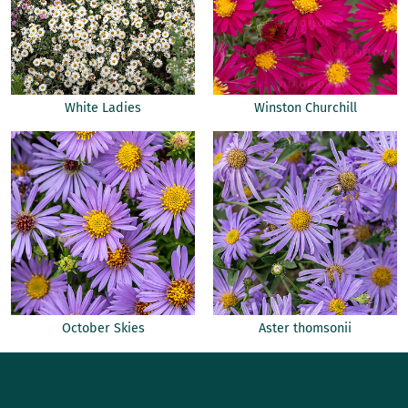
White Ladies
Winston Churchill
October Skies
Aster thomsonii