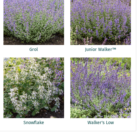
Grol
Junior Walker™
Snowflake
Walker's Low