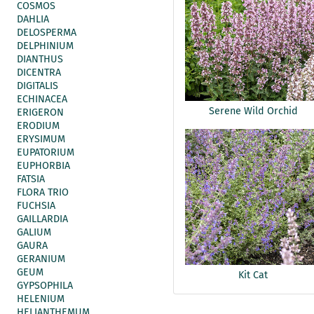
COSMOS
DAHLIA
DELOSPERMA
DELPHINIUM
DIANTHUS
DICENTRA
DIGITALIS
ECHINACEA
Serene Wild Orchid
ERIGERON
ERODIUM
ERYSIMUM
EUPATORIUM
EUPHORBIA
FATSIA
FLORA TRIO
FUCHSIA
GAILLARDIA
GALIUM
GAURA
GERANIUM
GEUM
Kit Cat
GYPSOPHILA
HELENIUM
HELIANTHEMUM