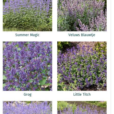
Summer Magic
Veluws Blauwtje
Grog
Little Titch