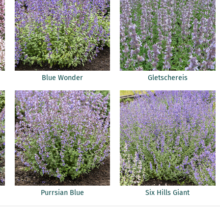
Blue Wonder
Gletschereis
Purrsian Blue
Six Hills Giant