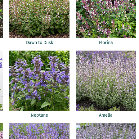
Dawn to Dusk
Florina
Neptune
Amelia